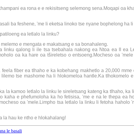
o khampani ea rona e e rekisitseng selemong sena.Moqapi oa khal
sali ba feshene, 'me li eketsa linoko tse nyane bophelong ha li
atiloeng ea letlalo la linku?
na le melemo e mengata e makatsang e sa bonahaleng.
a linku qalong li ile tsa tsebahala nakong ea Ntoa ea II ea L
moholo oa ka hare oa tšireletso o entsoeng.Mocheso oa 'mele o
na feela fiber ea tlhaho e ka kobehang makhetlo a 20,000 mme
 ka lilemo tse mashome ha li hlokomeloa hantle.Ka tlhokomelo e n
 kamoo letlalo la linku le sireletsang kateng ka tlhaho, ka li
o kaha e phefumoloha ka ho fetisisa, 'me e na le thepa ea ho
ocheso oa 'mele.Limpho tsa letlalo la linku li fetoha haholo 'me
pa la hau ke ntho e hlokahalang!
nna le basali