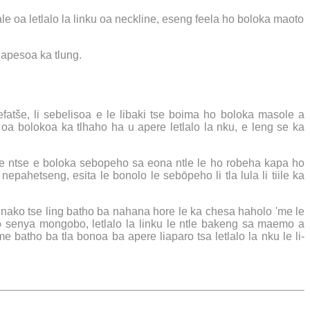
e oa letlalo la linku oa neckline, eseng feela ho boloka maoto
 apesoa ka tlung.
efatše, li sebelisoa e le libaki tse boima ho boloka masole a
a bolokoa ka tlhaho ha u apere letlalo la nku, e leng se ka
 e ntse e boloka sebopeho sa eona ntle le ho robeha kapa ho
epahetseng, esita le bonolo le sebōpeho li tla lula li tiile ka
nako tse ling batho ba nahana hore le ka chesa haholo 'me le
 senya mongobo, letlalo la linku le ntle bakeng sa maemo a
 batho ba tla bonoa ba apere liaparo tsa letlalo la nku le li-