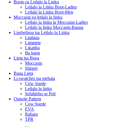
Boots ea Letlalo la Linku
Letlalo la Linku Boot-Ladies
Letlalo la Linku Boot-Men
Moccasin ea letlalo la linku
Letlalo la linku la Moccasin-Ladies
Letlalo la linku Moccasin-Banna
Lisebelisoa tsa Letlalo la Linku
Liatlana
Limmete
Likatiba
Ba bang
Lieta tsa Boea
Moccasin
Slipper
Bana Lieta
Li-swatches tsa mebala
Cow Suede
Letlalo la linku
Sefahleho se Peli
Outsole Pattern
Cow Suede
EVA
Rabara
TPR