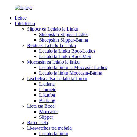
Lehae
Lihlahisoa
Slipper ea Letlalo la Linku
Sheepskin Slipper-Ladies
Sheepskin Slipper-Banna
Boots ea Letlalo la Linku
Letlalo la Linku Boot-Ladies
Letlalo la Linku Boot-Men
Moccasin ea letlalo la linku
Letlalo la linku la Moccasin-Ladies
Letlalo la linku Moccasin-Banna
Lisebelisoa tsa Letlalo la Linku
Liatlana
Limmete
Likatiba
Ba bang
Lieta tsa Boea
Moccasin
Slipper
Bana Lieta
Li-swatches tsa mebala
Letlalo la linku