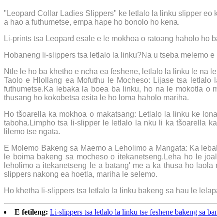
"Leopard Collar Ladies Slippers" ke letlalo la linku slipper e
a hao a futhumetse, empa hape ho bonolo ho kena.
Li-prints tsa Leopard esale e le mokhoa o ratoang haholo ho ba
Hobaneng li-slippers tsa letlalo la linku?Na u tseba melemo e p
Ntle le ho ba khetho e ncha ea feshene, letlalo la linku le 
Taolo e Hlollang ea Mofuthu le Mocheso: Lijase tsa letlalo l
futhumetse.Ka lebaka la boea ba linku, ho na le mokotla o 
thusang ho kokobetsa esita le ho loma haholo mariha.
Ho tšoarella ka mokhoa o makatsang: Letlalo la linku ke lo
taboha.Limpho tsa li-slipper le letlalo la nku li ka tšoarella
lilemo tse ngata.
E Molemo Bakeng sa Maemo a Leholimo a Mangata: Ka lebaka la
le boima bakeng sa mocheso o itekanetseng.Leha ho le joal
leholimo a itekanetseng le a batang' me a ka thusa ho laola m
slippers nakong ea hoetla, mariha le selemo.
Ho khetha li-slippers tsa letlalo la linku bakeng sa hau le lela
E fetileng:
Li-slippers tsa letlalo la linku tse feshene bakeng sa ba