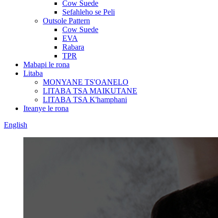
Cow Suede
Sefahleho se Peli
Outsole Pattern
Cow Suede
EVA
Rabara
TPR
Mabapi le rona
Litaba
MONYANE TS'OANELO
LITABA TSA MAIKUTANE
LITABA TSA K'hamphani
Iteanye le rona
English