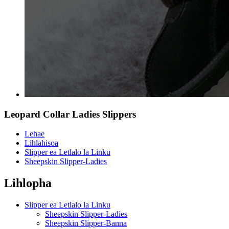
Leopard Collar Ladies Slippers
Lehae
Lihlahisoa
Slipper ea Letlalo la Linku
Sheepskin Slipper-Ladies
Lihlopha
Slipper ea Letlalo la Linku
Sheepskin Slipper-Ladies
Sheepskin Slipper-Banna