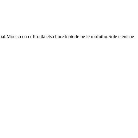
l.Moetso oa cuff o tla etsa hore leoto le be le mofuthu.Sole e entsoe