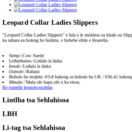
Leopard Collar Ladies Slippers
"Leopard Collar Ladies Slippers" e lula e le mokhoa oa khale oa Slipp
ka rabara ea boleng bo holimo, e bobebe ebile e tšoarella.
Vamp::
Cow Suede
Lethathamo::
Letlalo la linku
Insole::
Letlalo la linku
Outsole::
Rabara
Boholo ba mefuta::
#3-8 bakeng sa boholo ba UK / #36-41 bakeng
Mmala::
'Mala ofe kapa ofe o ka etsoa.
Re romelle lengolo-tsoibila
Lintlha tsa Sehlahisoa
LBH
Li-tag tsa Sehlahisoa